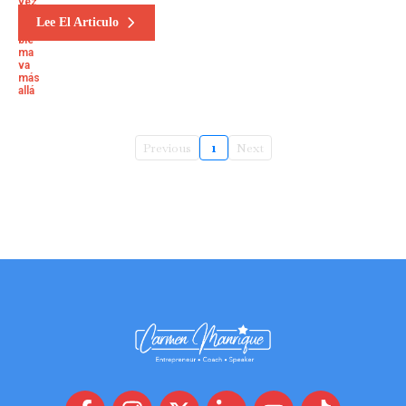
Lee El Articulo
Previous
1
Next